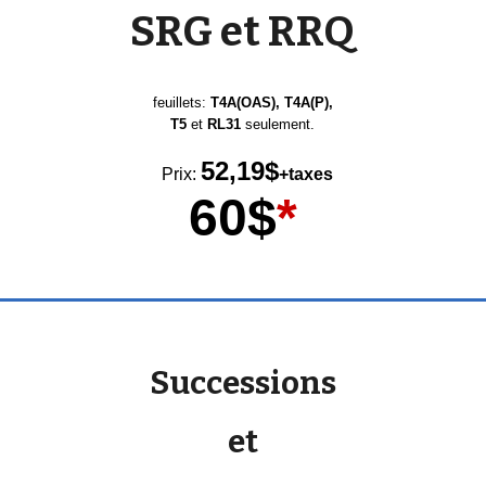
SRG et RRQ
feuillets:
T4A(OAS), T4A(P),
T5
et
RL31
seulement.
52,19
$
Prix:
+taxes
60$
*
Successions
et