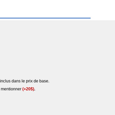
t inclus dans le prix de base.
le mentionner
(+20$)
.