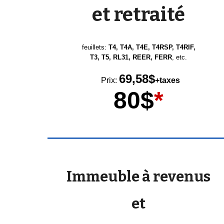
et retraité
feuillets:
T4, T4A, T4E, T4RSP, T4RIF,
T3, T5,
RL31, REER,
FERR
, etc.
6
9
,
58
$
Prix:
+taxes
80$
*
Immeuble à revenus
et