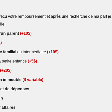
ecu votre remboursement et après une recherche de ma part je 
ile.
'un parent
(+10$)
)
e familial
ou intermédiaire
(+10$)
a petite enfance
(+5$)
(+
20
$)
un immeuble
($ variable)
 et de dépenses
on
affaires