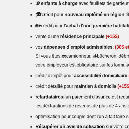
🚸
enfants à charge
avec feuillets de garde et
🎓
crédit pour
nouveau diplômé en région
é
🏡
crédit pour
l'achat d'une première habita
vente d'une
résidence principale
(+15$)
vos
dépenses d'emploi admissibles
.
(30$ et
S
i vous êtes 🚛
camionneur
, 🪵
bûcheron
,
débr
votre employeur est obligatoire sur les
formula
crédit d'impôt pour
accessibilité domiciliaire
crédit détaillé pour
maintien à domicile
(+15$
retardataires:
un paiement d'avance est requ
les
déclarations de revenus de plus de 4 ans 
optimisation pour couple dont l'un a fait faire
Récupérer un avis de cotisation
sur votre c