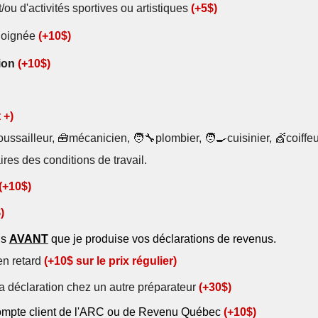
/ou d'activités sportives ou artistiques
(+5$)
loignée
(+10$)
tion
(+10$)
 +)
oussailleur
, 🧰
mécanicien
, 🧑‍🔧
plombier
, 🧑‍🍳cuisinier, 💇coiffeu
ires des conditions de travail
.
(+10$)
)
is
AVANT
que je produise vos déclarations de revenus.
en retard
(+10$ sur le prix régulier)
 sa déclaration chez un autre préparateur
(+
30
$)
ompte client de l'ARC ou de Revenu Québec
(+10$)